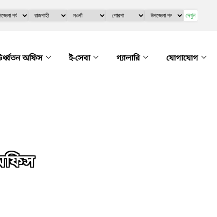
দেখুন
র্ধ্বতন অফিস
ই-সেবা
গ্যালারি
যোগাযোগ
 অফিস