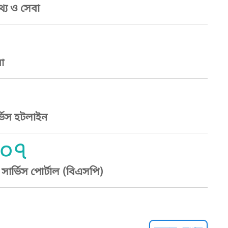
্য ও সেবা
া
্ভিস হটলাইন
০৭
ার্ভিস পোর্টাল (বিএসপি)
্ট হেল্পলাইন