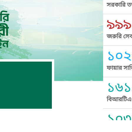
সরকারি তথ
৯৯৯
জরুরি সেব
১০২
ফায়ার সার
১৬১
বিআরটিএ স
১০৩
সুপ্রীম কোর