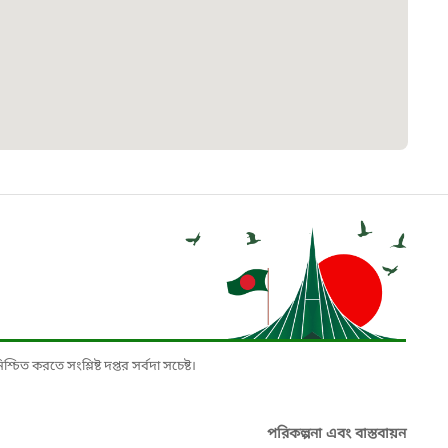
৮
়তা লাইন
০৯
র্মচারী কল্যাণ বোর্ড হটলাইন
০৮৮৮৮৮৮৮
নিয়ন্ত্রণ হটলাইন
১৩
চিত করতে সংশ্লিষ্ট দপ্তর সর্বদা সচেষ্ট।
যন্তরীণ নৌ-পরিবহন হটলাইন
পরিকল্পনা এবং বাস্তবায়ন