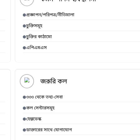
প্রজ্ঞাপন/পরিপত্র/নীতিমালা
চুক্তিসমূহ
চুক্তির কাঠামো
এপিএমএস
জরূরি কল
৩৩৩ থেকে তথ্য-সেবা
কল সেন্টারসমূহ
হেল্পডেস্ক
ডাক্তারের সাথে যোগাযোগ